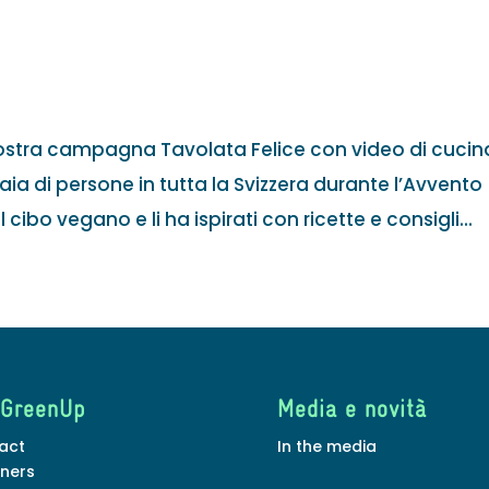
ostra campagna Tavolata Felice con video di cucin
aia di persone in tutta la Svizzera durante l’Avvento
ibo vegano e li ha ispirati con ricette e consigli...
 GreenUp
Media e novità
act
In the media
tners