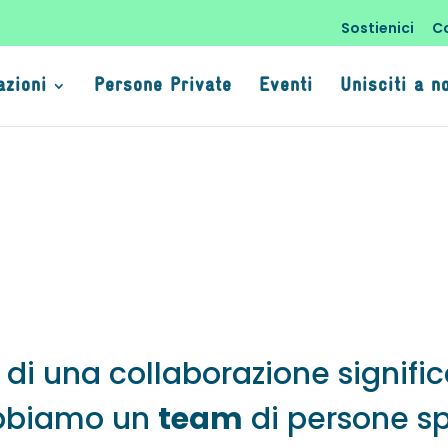
Sostienici
C
azioni
Persone Private
Eventi
Unisciti a n
o di una collaborazione signifi
Abbiamo un
team
di persone sp