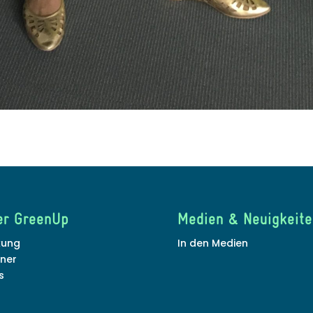
er GreenUp
Medien & Neuigkeite
kung
In den Medien
tner
s