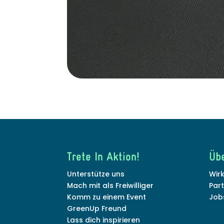
Trete In Aktion!
Üb
Unterstütze uns
Wir
Mach mit als Freiwilliger
Par
Komm zu einem Event
Job
GreenUp Freund
Lass dich inspirieren