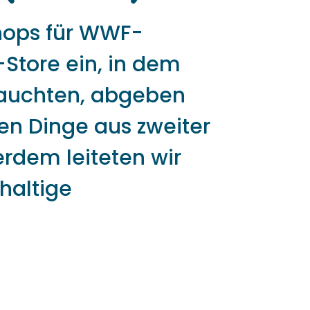
hops für WWF-
-Store ein, in dem
brauchten, abgeben
en Dinge aus zweiter
erdem leiteten wir
haltige