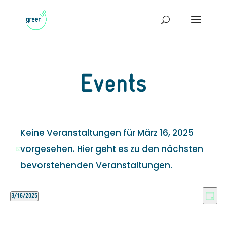
Events
Veranstaltungen
Keine Veranstaltungen für März 16, 2025
für
vorgesehen. Hier geht es zu den
nächsten
Hinweis
März
bevorstehenden Veranstaltungen
.
16,
Ans
Ve
3/16/2025
2025
Tag
An
Datum
Nav
Na
wählen.