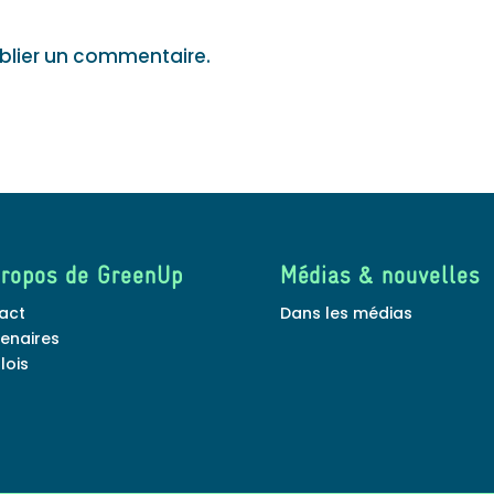
blier un commentaire.
propos de GreenUp
Médias & nouvelles
act
Dans les médias
tenaires
lois