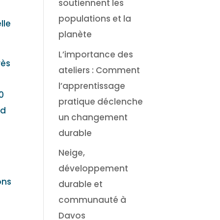
soutiennent les
populations et la
lle
planète
L’importance des
rès
ateliers : Comment
l’apprentissage
0
pratique déclenche
nd
un changement
durable
Neige,
développement
ons
durable et
communauté à
Davos