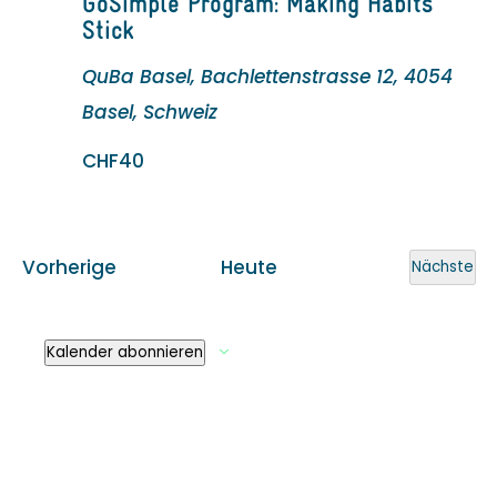
GoSimple Program: Making Habits
Stick
QuBa Basel, Bachlettenstrasse 12, 4054
Basel, Schweiz
CHF40
Veranstaltungen
Vorherige
Heute
Nächste
Verans
Kalender abonnieren