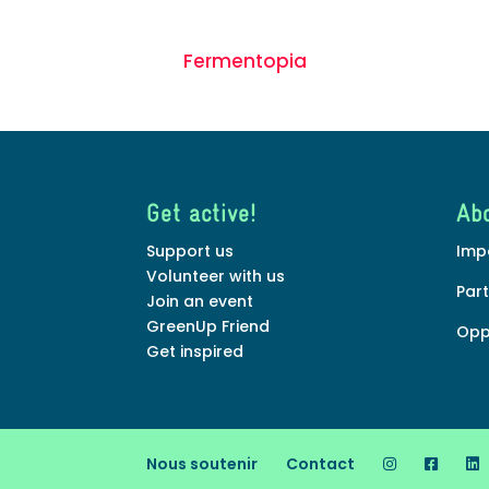
Fermentopia
Get active!
Ab
Support us
Imp
Volunteer with us
Par
Join an event
GreenUp Friend
Opp
Get inspired
Nous soutenir
Contact