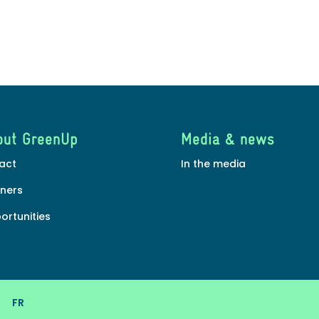
out GreenUp
Media & news
act
In the media
tners
ortunities
FR