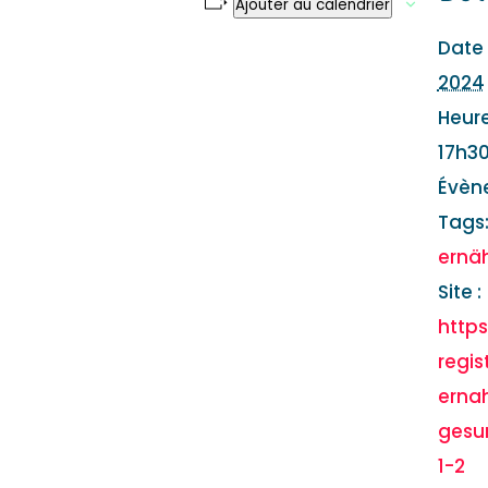
Ajouter au calendrier
Date 
2024
Heure
17h30
Évèn
Tags
ernä
Site :
http
regi
erna
gesu
1-2