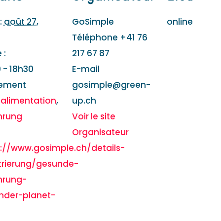
:
août 27,
GoSimple
online
Téléphone
+41 76
 :
217 67 87
 - 18h30
E-mail
ement
gosimple@green-
:
alimentation
,
up.ch
hrung
Voir le site
Organisateur
s://www.gosimple.ch/details-
strierung/gesunde-
hrung-
nder-planet-